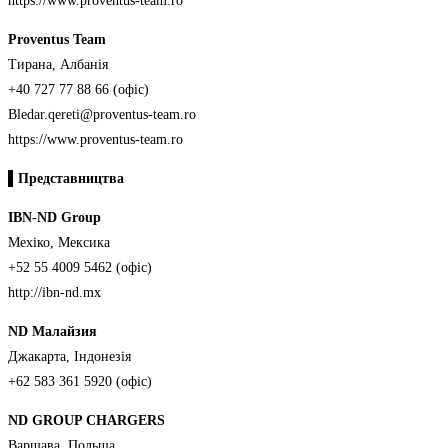
https://www.proventus-team.ro
Proventus Team
Тирана, Албанія
+40 727 77 88 66 (офіс)
Bledar.qereti@proventus-team.ro
https://www.proventus-team.ro
▌
Представництва
IBN-ND Group
Мехіко, Мексика
+52 55 4009 5462 (офіс)
http://ibn-nd.mx
ND Малайзия
Джакарта, Індонезія
+62 583 361 5920 (офіс)
ND GROUP CHARGERS
Варшава, Польща