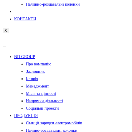
Паливно-роздавальні колонки
ПРЕС-ЦЕНТР
КОНТАКТИ
X
ND GROUP
Про компанію
Засновник
Історія
Менеджмент
Місія та цінності
Напрямки діяльності
Соціальні проекти
ПРОДУКЦІЯ
Станції зарядки електромобілів
Паливо-роздавальні колонки