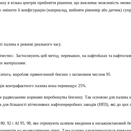
азу в кілька центрів прийняття рішення, що
виключає можливість змови
бо змінити її конфігурацію (наприклад, вийняти рівнемір або датчик) су
ті палива в режимі реального часу.
ічестві». Застосовують цей метод, переважно, на нафтобазах та нафтосх
и матеріалами.
etuva, виробляє прямогонний бензин з октановим числом 95.
ців контрафактного палива вона перевищує 25%.
ще радянськими нормами виробництва бензину. Так основою для палива м
 для більшості вітчизняних нафтопереробних заводів (НПЗ), які до цих 
 80, 92 і АІ 95, 98, яке отримують шляхом введення в низькооктановий 
мпонентів
на молекулярному рівні
. Таке паливо характеризується тривал