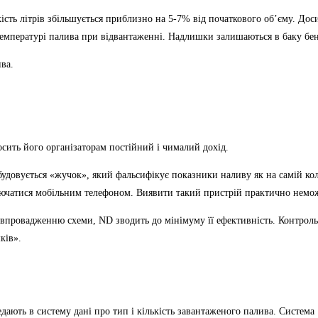
лькість літрів збільшується приблизно на 5-7% від початкового об’єму. Дос
є температурі палива при відвантаженні. Надлишки залишаються в баку бе
ва.
носить його організаторам постійний і чималий дохід.
будовується «жучок», який фальсифікує показники наливу як на самій кол
дключатися мобільним телефоном. Виявити такий пристрій практично немо
и впровадженню схеми, ND зводить до мінімуму її ефективність. Контрол
ків».
ають в систему дані про тип і кількість завантаженого палива. Система