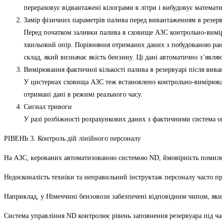
перераховує відвантажені кілограми в літри і вибудовує математ
Замір фізичних параметрів палива перед вивантаженням в резер
Перед початком заливки палива в сховище АЗС контрольно-вимірю
хвильовий опір. Порівняння отриманих даних з побудованою ран
склад, який визначає якість бензину. Ці дані автоматично з’явл
Вимірювання фактичної кількості палива в резервуарі після вив
У цистернах сховища АЗС теж встановлено контрольно-вимірюваль
отримані дані в режимі реального часу.
Сигнал тривоги
У разі розбіжності розрахункових даних з фактичними система о
РІВЕНЬ 3. Контроль дій лінійного персоналу
На АЗС, керованих автоматизованою системою ND, ймовірність помилки
Недосконалість техніки та неправильний інструктаж персоналу часто пр
Наприклад, у Німеччині бензовози забезпечені відповідним чипом, яки
Система управління ND контролює рівень заповнення резервуара під ча