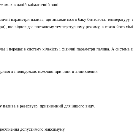
ежимах в даній кліматичній зоні.
чні параметри палива, що знаходиться в баку бензовоза: температуру, щ
ри), що відповідає поточному температурному режиму, а також його хім
і передає в систему кількість і фізичні параметри палива. А система а
тривоги і повідомляє можливі причини її виникнення.
у палива в резервуар, призначений для іншого виду.
 досягнення допустимого максимуму.