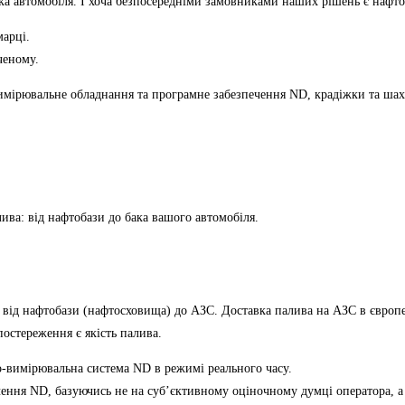
ака автомобіля. І хоча безпосередніми замовниками наших рішень є нафт
марці.
ченому.
имірювальне обладнання та програмне забезпечення ND, крадіжки та ша
ва: від нафтобази до бака вашого автомобіля.
ід нафтобази (нафтосховища) до АЗС. Доставка палива на АЗС в європей
остереження є якість палива.
о-вимірювальна система ND в режимі реального часу.
чення ND, базуючись не на суб’єктивному оціночному думці оператора, 