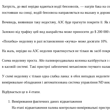
Хитрість, до якої нерідко вдаються водії бензовозів, — нагрів бака на с
постоявши на сонці, водій бензовоза направляється на вказану в дорож
Вочевидь, виявивши таку недостачу, АЗС буде прагнути покрити її. Як 
Залежно від трафіку цей вид шахрайства може приносити до $ 200 000 
«Похибка» недоливу в разі встановлення «жучка» може досягати 10%.
На жаль, нерідко на АЗС недолив практикується не тільки як засіб покр
Схема недоливу проста. Або паливороздавальна колонка калібрується з п
в касовій системі. Такі пристрої забезпечені механізмом гнучкого на
У схемі недоливу є тільки одна слабка ланка: в обох випадках недоли
вимірювальне обладнання і автоматизована система управління ND вик
Відбувається це в 4 етапи.
Вимірювання фактичних даних відвантаження
На етапі відвантаження палива контрольно-вимірювальні пристрої