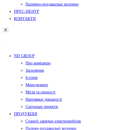
Паливно-роздавальні колонки
ПРЕС-ЦЕНТР
КОНТАКТИ
X
ND GROUP
Про компанію
Засновник
Історія
Менеджмент
Місія та цінності
Напрямки діяльності
Соціальні проекти
ПРОДУКЦІЯ
Станції зарядки електромобілів
Паливо-роздавальні колонки