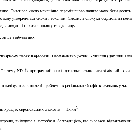
иво. Октанове число механічно перемішаного палива може бути досить вис
 розпаду утворюються смоли і токсини. Смолисті сполуки осідають на ком
шкоди людині і навколишньому середовищу.
 як це відбувається.
вуарному парку нафтобази. Перманентно (кожні 5 хвилин) датчики визна
Систему ND. Їх програмний аналіз дозволяє встановити хімічний склад 
сигналізує про виявлені проблеми в регіональний офіс в реальному часі.
3
ик кращих європейських аналогів — 3кг/м
онтролю, виїжджає з нафтобази. За традицією, що склалася, відвантажен
и.