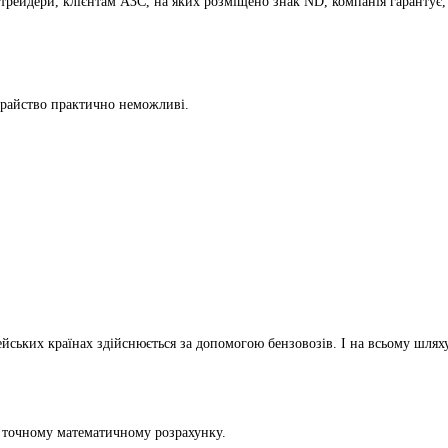
отрейдери, клієнтам АЗС, на яких розміщено знак ND, компанія гарантує
храйство практично неможливі.
ських країнах здійснюється за допомогою бензовозів. І на всьому шлях
а
точному математичному розрахунку
.