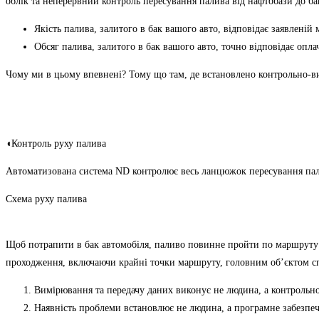
облік та неперервний контроль пересування палива від нафтобази до б
Якість палива, залитого в бак вашого авто, відповідає заявленій 
Обсяг палива, залитого в бак вашого авто, точно відповідає опла
Чому ми в цьому впевнені? Тому що там, де встановлено контрольно-в
◖Контроль руху палива
Автоматизована система ND контролює весь ланцюжок пересування пали
Схема руху палива
Щоб потрапити в бак автомобіля, паливо повинне пройти по маршруту в
проходження, включаючи крайні точки маршруту, головним об’єктом сп
Вимірювання та передачу даних
виконує не людина
, а контрольн
Наявність проблеми встановлює не людина, а програмне забезпе