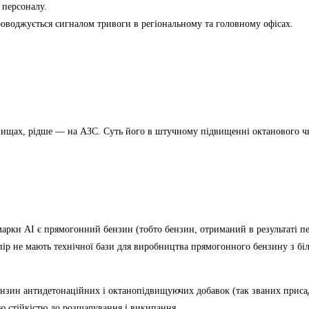
персоналу.
проводжується
сигналом тривоги в регіональному та головному офісах
.
овищах, рідше — на АЗС. Суть його в штучному підвищенні октанового ч
арки АІ є прямогонний бензин (тобто бензин, отриманий в результаті п
пір не мають технічної бази для виробництва прямогонного бензину з бі
бензин антидетонаційних і октанопідвищуючих добавок (так званих приса
ою стійкістю до розшарування і википання.