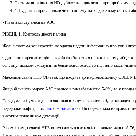
Система оповіщення ND дублює повідомлення про проблему відр
4. Будь-яка спроба відключити систему на віддаленому об’єкті а
◖Рівні захисту клієнтів АЗС
РІВЕНЬ 1. Контроль якості палива
Жодна система конкурентів не здатна надати інформацію про тип і якос
Один з поширених видів шахрайства базується на так званому «бодяжн
бензину, шляхом змішування бензинової основи з паливно-мастильним
Мажейкяйський НПЗ (Литва), що входить до нафтокомплексу ORLEN Li
Якщо більшість мереж АЗС працює з рентабельністю 5-6%, то у продав
Передумови і умови для появи цього виду шахрайства були закладені 
переробки нафти) з
октановим числом
66. Ця норма стала виправданням
високим показником детонації.
Разом з тим, сучасні НПЗ випускають досить якісне пальне марки А 76,
Технологія змішування в заводських умовах забезпечує зв’язок цих ко