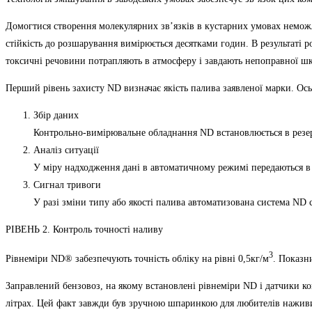
Домогтися створення молекулярних зв’язків в кустарних умовах неможл
стійкість до розшарування вимірюється десятками годин. В результаті
токсичні речовини потрапляють в атмосферу і завдають непоправної 
Перший рівень захисту ND визначає якість палива заявленої марки. Ось,
Збір даних
Контрольно-вимірювальне обладнання ND встановлюється в резер
Аналіз ситуації
У міру надходження дані в автоматичному режимі передаються в 
Сигнал тривоги
У разі зміни типу або якості палива автоматизована система ND 
РІВЕНЬ 2. Контроль точності наливу
3
Рівнеміри ND® забезпечують точність обліку на рівні 0,5кг/м
. Показн
Заправлений бензовоз, на якому встановлені рівнеміри ND і датчики к
літрах. Цей факт завжди був зручною шпаринкою для любителів нажив