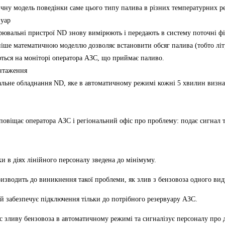
ичну модель поведінки саме цього типу палива в різних температурних р
вуар
вальні пристрої ND знову вимірюють і передають в систему поточні фізи
іше математичною моделлю дозволяє встановити обсяг палива (тобто літ
яються на моніторі оператора АЗС, що приймає паливо.
антаження
не обладнання ND, яке в автоматичному режимі кожні 5 хвилин визначає 
повіщає оператора АЗС і регіональний офіс про проблему: подає сигнал 
 в діях лінійного персоналу зведена до мінімуму.
изводить до виникнення такої проблеми, як злив з бензовоза одного вид
й забезпечує підключення тільки до потрібного резервуару АЗС.
с зливу бензовоза в автоматичному режимі та сигналізує персоналу про