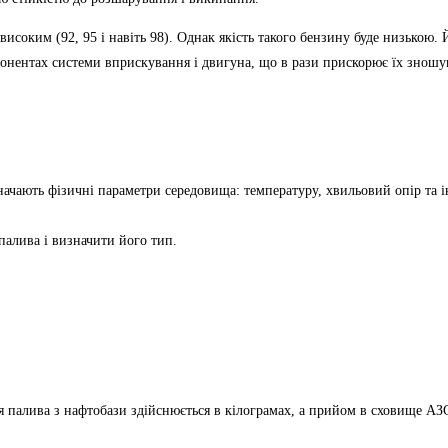
оким (92, 95 і навіть 98). Однак якість такого бензину буде низькою. 
понентах системи вприскування і двигуна, що в рази прискорює їх зношу
чають фізичні параметри середовища: температуру, хвильовий опір та і
палива і визначити його тип.
ня палива з нафтобази здійснюється в кілограмах, а прийом в сховище А