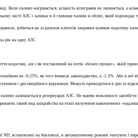
онці. Коли паливо нагрівається, кількість кілограмів не змінюється, а кі
ньому листі АЗС і заливає в її сховище паливо в обсязі, який відповіда
правило, робиться це за рахунок клієнтів заправки шляхом недоливу пали
на рік на одну АЗС.
иття недостачі, але і як поставлений на потік «бізнес-процес», який при
охибкою не -0.25%, як того вимагає законодавство, а -1-2%. Або в неї в
лаштування і дистанційного керування. Можуть приводитися в дію та ві
те паливо залишається в резервуарах АЗС. Не маючи можливості запобігт
ривають такий вид шахрайства на етапі вилучення накопичених «надлиш
 ND, встановлені на бензовозі, в автоматичному режимі зчитують і перед