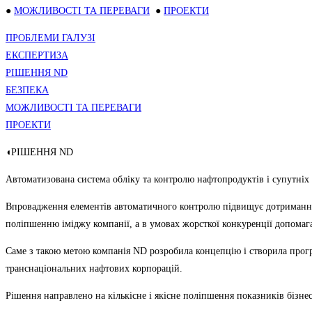
●
МОЖЛИВОСТІ ТА ПЕРЕВАГИ
●
ПРОЕКТИ
ПРОБЛЕМИ ГАЛУЗІ
ЕКСПЕРТИЗА
РІШЕННЯ ND
БЕЗПЕКА
МОЖЛИВОСТІ ТА ПЕРЕВАГИ
ПРОЕКТИ
◖РІШЕННЯ ND
Автоматизована система обліку та контролю нафтопродуктів і супутніх 
Впровадження елементів автоматичного контролю підвищує дотримання с
поліпшенню іміджу компанії, а в умовах жорсткої конкуренції допомага
Саме з такою метою компанія ND розробила концепцію і створила прогр
транснаціональних нафтових корпорацій.
Рішення направлено на кількісне і якісне поліпшення показників бізнес