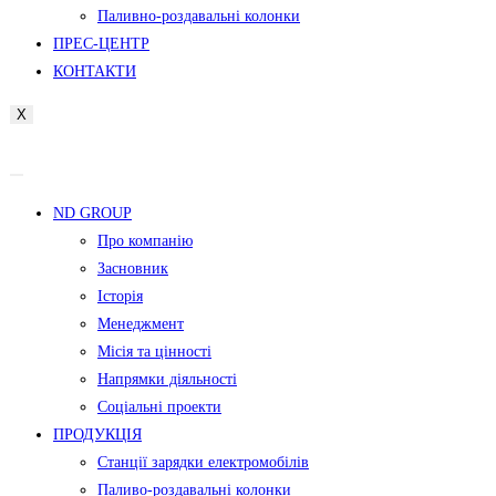
Паливно-роздавальні колонки
ПРЕС-ЦЕНТР
КОНТАКТИ
X
ND GROUP
Про компанію
Засновник
Історія
Менеджмент
Місія та цінності
Напрямки діяльності
Соціальні проекти
ПРОДУКЦІЯ
Станції зарядки електромобілів
Паливо-роздавальні колонки