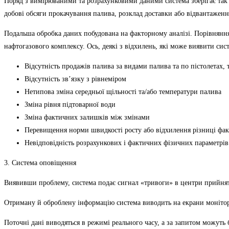
Поряд з вимірюваними та розрахунковими даними система зберігає так 
добові обсяги прокачування палива, розклад доставки або відвантаження
Подальша обробка даних побудована на факторному аналізі. Порівняння
нафтогазового комплексу. Ось, деякі з відхилень, які може виявити сис
Відсутність продажів палива за видами палива та по пістолетах, 
Відсутність зв’язку з рівнеміром
Нетипова зміна середньої щільності та/або температури палива
Зміна рівня підтоварної води
Зміна фактичних залишків між змінами
Перевищення норми швидкості росту або відхилення різниці фак
Невідповідність розрахункових і фактичних фізичних параметрів 
3. Система оповіщення
Виявивши проблему, система подає сигнал «тривоги» в центри прийнят
Отриману й оброблену інформацію система виводить на екрани моніторі
Поточні дані виводяться в режимі реального часу, а за запитом можуть 