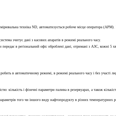
мірювальна техніка ND, автоматизується робоче місце оператора (АРМ)
 система зчитує
дані з касових апаратів
в режимі реального часу.
ми передає в
регіональний офіс
оброблені дані, отримані з АЗС, кожні 5 
обить в автоматичному режимі, в режимі реального часу і без участі лю
тю: кількість і фізичні параметри палива в резервуарах, а також кількі
 параметрів того чи іншого виду нафтопродукту в різних температурних