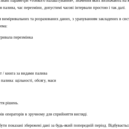
звані параметри «тонкого налаштування», значення яких визначають на к
 палива, час перезміни, допустимі часові інтервали простою і так далі.
 вимірювальних та розрахованих даних, з урахуванням закладених в сист
тема:
тривала перезмінка
т / книга за видами палива
палива: щільності, обсягу, маси
тя рішень.
в операторів в зручному для сприйняття вигляді.
бути показані збережені дані за будь-який попередній період. Відбуваєть