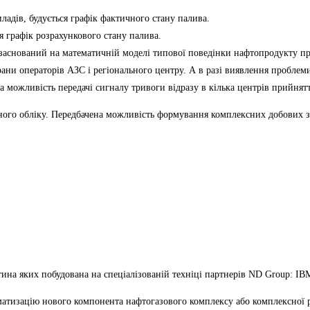
ладів, будується
графік фактичного стану
палива.
ся графік
розрахункового стану
палива.
 заснований на
математичній моделі
типової поведінки нафтопродукту п
крани операторів АЗС і регіонального центру. А в разі виявлення пробле
а можливість передачі сигналу тривоги відразу в кілька центрів прийнятт
го обліку. Передбачена можливість формування комплексних добових зв
на яких побудована на спеціалізованій техніці партнерів ND Group: IBM, 
атизацію нового компонента нафтогазового комплексу або комплексної ре