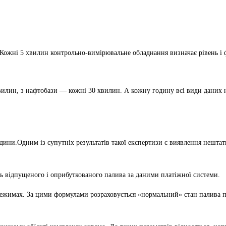
. Кожні 5 хвилин контрольно-вимірювальне обладнання визначає
рівень і 
хвилин, з нафтобази — кожні 30 хвилин. А кожну годину всі види даних 
дини.Одним із супутніх результатів такої експертизи є виявлення нешта
сть відпущеного і оприбуткованого палива за даними платіжної системи.
 режимах. За цими формулами розраховується «нормальний» стан палива 