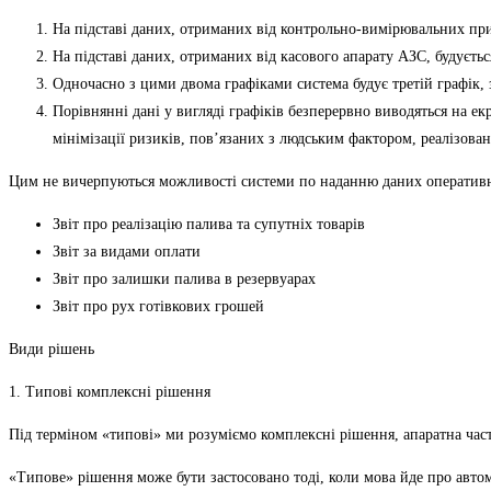
На підставі даних, отриманих від контрольно-вимірювальних при
На підставі даних, отриманих від касового апарату АЗС, будуєть
Одночасно з цими двома графіками система будує третій графік,
Порівнянні дані у вигляді графіків безперервно виводяться на е
мінімізації ризиків, пов’язаних з людським фактором, реалізован
Цим не вичерпуються можливості системи по наданню даних оперативно
Звіт про реалізацію палива та супутніх товарів
Звіт за видами оплати
Звіт про залишки палива в резервуарах
Звіт про рух готівкових грошей
Види рішень
1. Типові комплексні рішення
Під терміном «типові» ми розуміємо комплексні рішення, апаратна части
«Типове» рішення може бути застосовано тоді, коли мова йде про автом