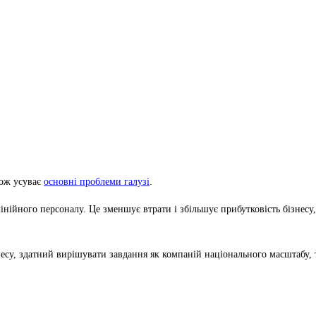
кож усуває
основні проблеми галузі
.
нійного персоналу. Це зменшує втрати і збільшує прибутковість бізнесу,
су, здатний вирішувати завдання як компаній національного масштабу, т