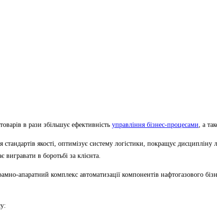
товарів в рази збільшує ефективність
управління бізнес-процесами
, а та
тандартів якості, оптимізує систему логістики, покращує дисципліну лі
є вигравати в боротьбі за клієнта.
амно-апаратний комплекс автоматизації компонентів нафтогазового бізне
у: